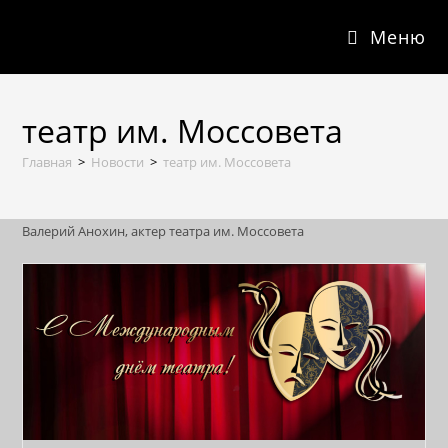
Перейти
Меню
к
содержимому
театр им. Моссовета
Главная
>
Новости
>
театр им. Моссовета
Валерий Анохин, актер театра им. Моссовета