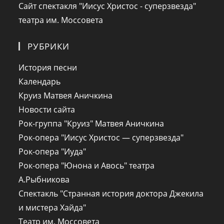
вкладке
новой
в
Сайт спектакля "Иисус Христос - суперзвезда"
вкладке
новой
Откроется
театра им. Моссовета
вкладке
в
новой
РУБРИКИ
вкладке
История песни
Календарь
Круиз Матвея Аничкина
Новости сайта
Рок-группа "Круиз" Матвея Аничкина
Рок-опера "Иисус Христос — суперзвезда"
Рок-опера "Иуда"
Рок-опера "Юнона и Авось" театра
А.Рыбникова
Спектакль "Странная история доктора Джекила
и мистера Хайда"
Театр им. Моссовета