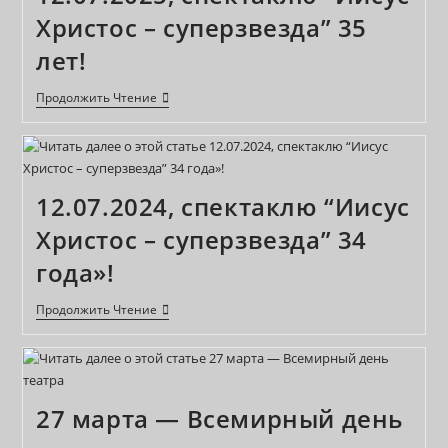
Сцене”
Христос – суперзвезда” 35
Юбилейный
Спектакль
лет!
12.07.2025,
Продолжить Чтение
Спектаклю
“Иисус
Христос
–
Суперзвезда”
35
12.07.2024, спектаклю “Иисус
Лет!
Христос – суперзвезда” 34
года»!
12.07.2024,
Продолжить Чтение
Спектаклю
“Иисус
Христос
–
Суперзвезда”
34
27 марта — Всемирный день
Года»!