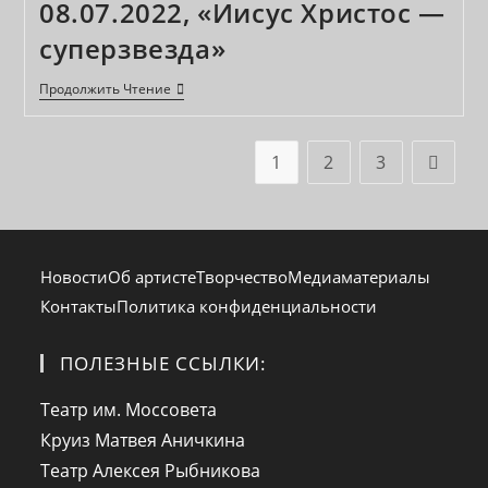
08.07.2022, «Иисус Христос —
Моссовета
суперзвезда»
08.07.2022,
Продолжить Чтение
«Иисус
Христос
—
Суперзвезда»
1
2
3
Перейт
Новости
Об артисте
Творчество
Медиаматериалы
Контакты
Политика конфиденциальности
ПОЛЕЗНЫЕ ССЫЛКИ:
Откроется
Театр им. Моссовета
в
Откроется
Круиз Матвея Аничкина
новой
в
Откроется
Театр Алексея Рыбникова