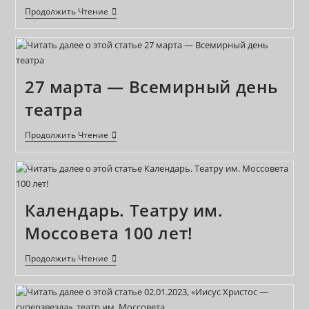
24.04.2023,
Продолжить Чтение
Юбилейный
Вечер,
Посвященный
100-
Летию
Театра
27 марта — Всемирный день
Им.
Моссовета
театра
27
Продолжить Чтение
Марта
—
Всемирный
День
Театра
Календарь. Театру им.
Моссовета 100 лет!
Календарь.
Продолжить Чтение
Театру
Им.
Моссовета
100