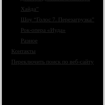
Хайда”
Шоу “Голос 7. Перезагрузка”
Рок-опера «Иуда»
Разное
Контакты
Переключить поиск по веб-сайту