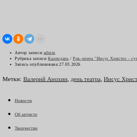
Автор записи:
admin
Рубрика записи:
Календарь
/
Рок-опера "Иисус Христос - су
Запись опубликована:
27.03.2026
Метки
:
Валерий Анохин
,
день театра
,
Иисус Христ
Новости
Об артисте
Творчество