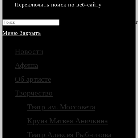
Переключить поиск по веб-сайту
Нажмите клавишу Escape, чт
Меню
Закрыть
Новости
Афиша
Об артисте
Творчество
Театр им. Моссовета
Круиз Матвея Аничкина
Театр Алексея Рыбникова