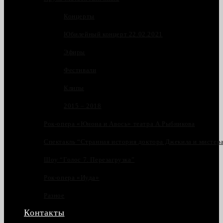
Концерты
Юбилейный концерт 22.02.2021
Эфиры
Фестивали
Клипы
2015 – 2018
Рок-опера «Юнона и Авось» театра А.Рыбникова
Спектакль “Странная история доктора Джекила и мистер
Шоу “Голос 7. Перезагрузка”
Рок-опера «Иуда»
Разное
Контакты