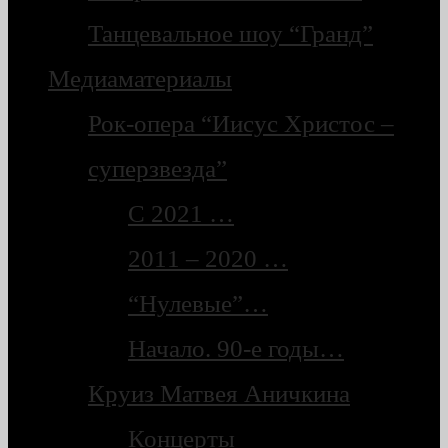
Танцевальное шоу “Гранд”
Медиаматериалы
Рок-опера “Иисус Христос –
суперзвезда”
С 2021 …
2011 – 2020 …
“Нулевые”…
Начало. 90-е годы…
Круиз Матвея Аничкина
Концерты