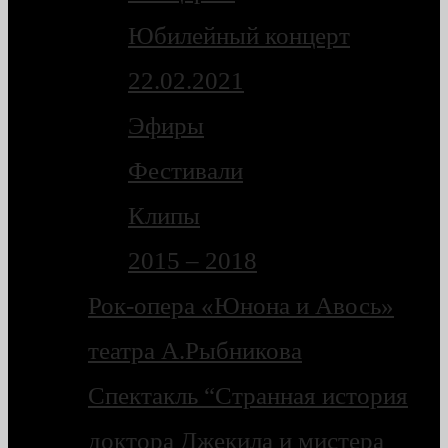
Юбилейный концерт
22.02.2021
Эфиры
Фестивали
Клипы
2015 – 2018
Рок-опера «Юнона и Авось»
театра А.Рыбникова
Спектакль “Странная история
доктора Джекила и мистера