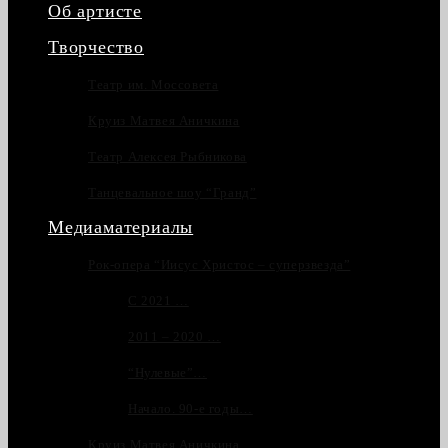
Об артисте
Творчество
Театр им. Моссовета
Круиз Матвея Аничкина
Театр Алексея Рыбникова
Танцевальное шоу “Гранд”
Медиаматериалы
Рок-опера “Иисус Христос – суперзвезда”
С 2021 …
2011 – 2020 …
“Нулевые”…
Начало. 90-е годы…
Круиз Матвея Аничкина