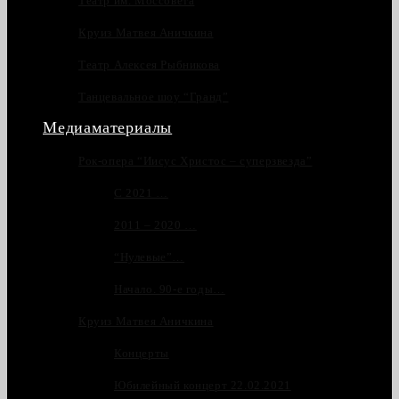
Театр им. Моссовета
Круиз Матвея Аничкина
Театр Алексея Рыбникова
Танцевальное шоу “Гранд”
Медиаматериалы
Рок-опера “Иисус Христос – суперзвезда”
С 2021 …
2011 – 2020 …
“Нулевые”…
Начало. 90-е годы…
Круиз Матвея Аничкина
Концерты
Юбилейный концерт 22.02.2021