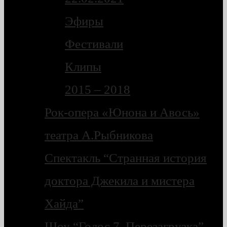
Эфиры
Фестивали
Клипы
2015 – 2018
Рок-опера «Юнона и Авось»
театра А.Рыбникова
Спектакль “Странная история
доктора Джекила и мистера
Хайда”
Шоу “Голос 7. Перезагрузка”