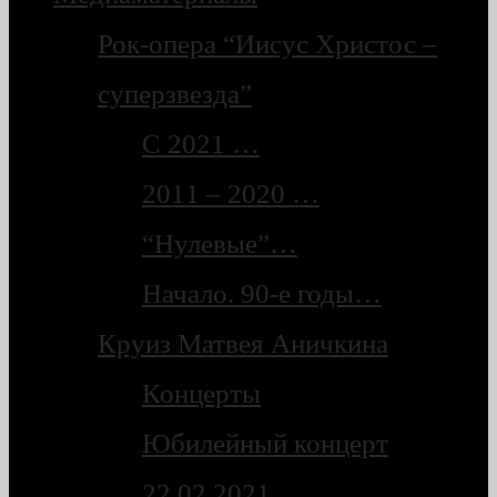
Рок-опера “Иисус Христос –
суперзвезда”
С 2021 …
2011 – 2020 …
“Нулевые”…
Начало. 90-е годы…
Круиз Матвея Аничкина
Концерты
Юбилейный концерт
22.02.2021