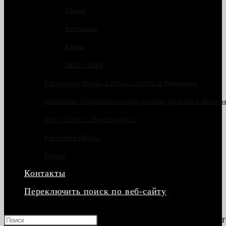
Эфиры
Фестивали
Клипы
2015 – 2018
Рок-опера «Юнона и Авось» театра А.Рыбникова
Спектакль “Странная история доктора Джекила и мистер
Шоу “Голос 7. Перезагрузка”
Рок-опера «Иуда»
Разное
Контакты
Переключить поиск по веб-сайту
Нажмите клавишу Escape, чт