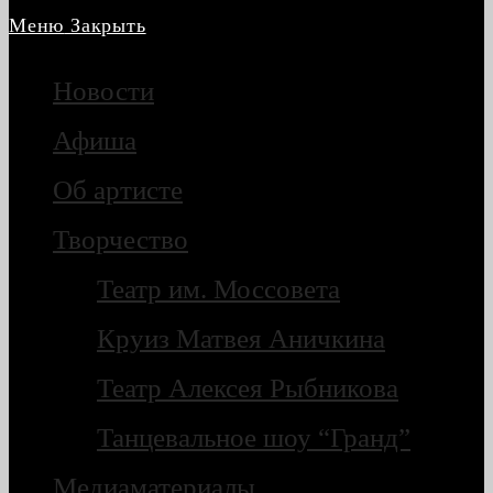
Меню
Закрыть
Новости
Афиша
Об артисте
Творчество
Театр им. Моссовета
Круиз Матвея Аничкина
Театр Алексея Рыбникова
Танцевальное шоу “Гранд”
Медиаматериалы