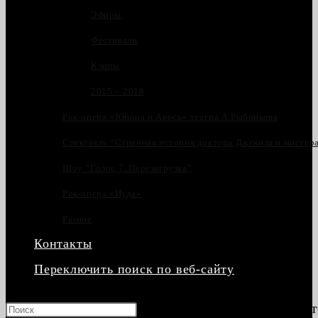
Эфиры
Фестивали
Клипы
2015 – 2018
Рок-опера «Юнона и Авось» театра А.Рыбникова
Спектакль “Странная история доктора Джекила и мистер
Шоу “Голос 7. Перезагрузка”
Рок-опера «Иуда»
Разное
Контакты
Переключить поиск по веб-сайту
Нажмите клавишу Escape, чт