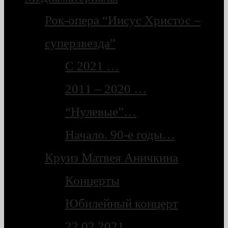
Рок-опера “Иисус Христос –
суперзвезда”
С 2021 …
2011 – 2020 …
“Нулевые”…
Начало. 90-е годы…
Круиз Матвея Аничкина
Концерты
Юбилейный концерт
22.02.2021