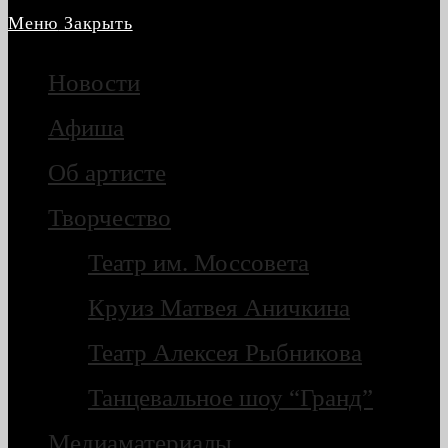
Меню
Закрыть
Новости
Афиша
Об артисте
Творчество
Театр им. Моссовета
Круиз Матвея Аничкина
Театр Алексея Рыбникова
Танцевальное шоу “Гранд”
Медиаматериалы