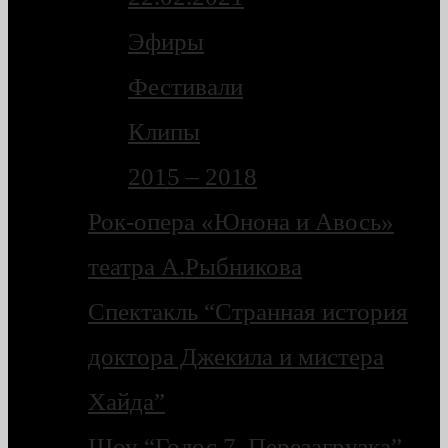
Эфиры
Фестивали
Клипы
2015 – 2018
Рок-опера «Юнона и Авось»
театра А.Рыбникова
Спектакль “Странная история
доктора Джекила и мистера
Хайда”
Шоу “Голос 7. Перезагрузка”