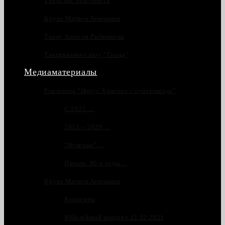
Театр им. Моссовета
Круиз Матвея Аничкина
Театр Алексея Рыбникова
Танцевальное шоу “Гранд”
Медиаматериалы
Рок-опера “Иисус Христос – суперзвезда”
С 2021 …
2011 – 2020 …
“Нулевые”…
Начало. 90-е годы…
Круиз Матвея Аничкина
Концерты
Юбилейный концерт 22.02.2021