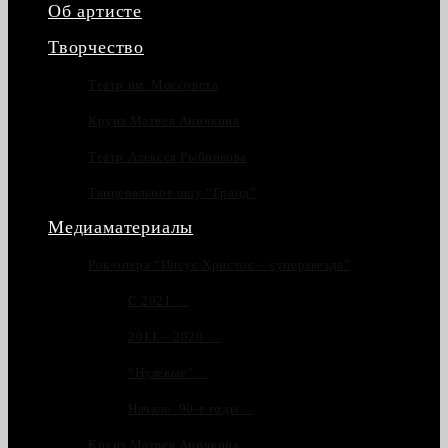
Об артисте
Творчество
Театр им. Моссовета
Круиз Матвея Аничкина
Театр Алексея Рыбникова
Танцевальное шоу “Гранд”
Медиаматериалы
Рок-опера “Иисус Христос – суперзвезда”
С 2021 …
2011 – 2020 …
“Нулевые”…
Начало. 90-е годы…
Круиз Матвея Аничкина