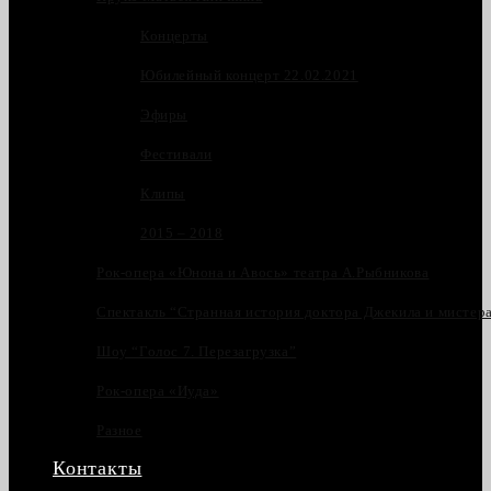
Концерты
Юбилейный концерт 22.02.2021
Эфиры
Фестивали
Клипы
2015 – 2018
Рок-опера «Юнона и Авось» театра А.Рыбникова
Спектакль “Странная история доктора Джекила и мистер
Шоу “Голос 7. Перезагрузка”
Рок-опера «Иуда»
Разное
Контакты