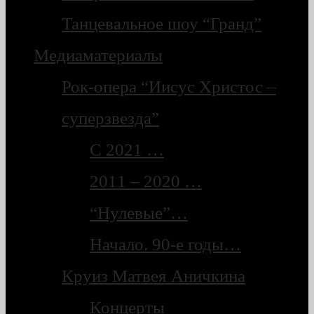
Танцевальное шоу “Гранд”
Медиаматериалы
Рок-опера “Иисус Христос –
суперзвезда”
С 2021 …
2011 – 2020 …
“Нулевые”…
Начало. 90-е годы…
Круиз Матвея Аничкина
Концерты