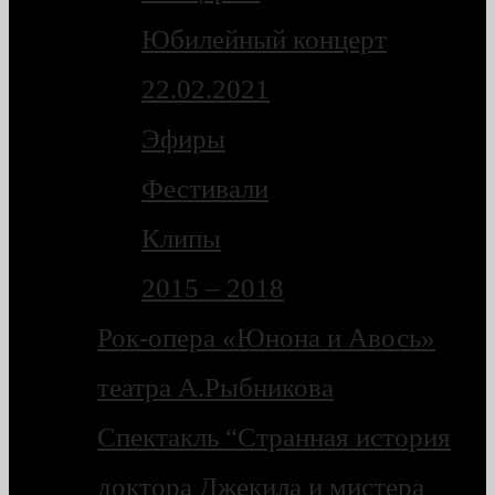
Юбилейный концерт
22.02.2021
Эфиры
Фестивали
Клипы
2015 – 2018
Рок-опера «Юнона и Авось»
театра А.Рыбникова
Спектакль “Странная история
доктора Джекила и мистера