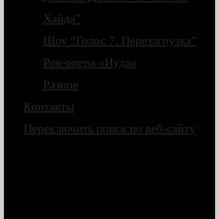
Хайда”
Шоу “Голос 7. Перезагрузка”
Рок-опера «Иуда»
Разное
Контакты
Переключить поиск по веб-сайту