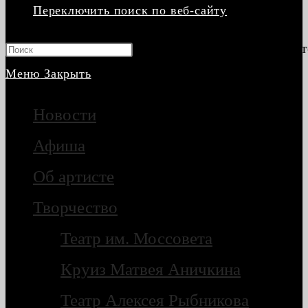
Переключить поиск по веб-сайту
Нажмите клавишу Escape, чт
Меню
Закрыть
Новости
Афиша
Об артисте
Творчество
Театр им. Моссовета
Круиз Матвея Аничкина
Театр Алексея Рыбникова