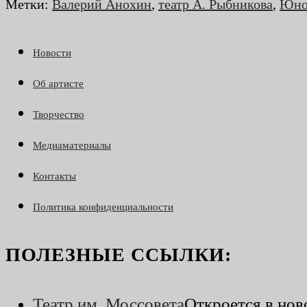
Метки
:
Валерий Анохин
,
театр А. Рыбникова
,
Юно
Новости
Об артисте
Творчество
Медиаматериалы
Контакты
Политика конфиденциальности
ПОЛЕЗНЫЕ ССЫЛКИ:
Театр им. Моссовета
Откроется в нов