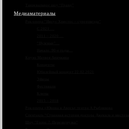
Танцевальное шоу “Гранд”
Медиаматериалы
Рок-опера “Иисус Христос – суперзвезда”
С 2021 …
2011 – 2020 …
“Нулевые”…
Начало. 90-е годы…
Круиз Матвея Аничкина
Концерты
Юбилейный концерт 22.02.2021
Эфиры
Фестивали
Клипы
2015 – 2018
Рок-опера «Юнона и Авось» театра А.Рыбникова
Спектакль “Странная история доктора Джекила и мистер
Шоу “Голос 7. Перезагрузка”