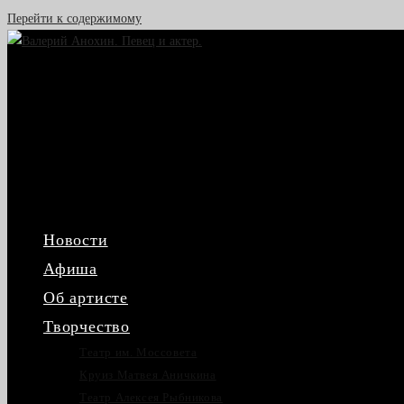
Перейти к содержимому
Новости
Афиша
Об артисте
Творчество
Театр им. Моссовета
Круиз Матвея Аничкина
Театр Алексея Рыбникова