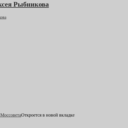
ексея Рыбникова
кова
. Моссовета
Откроется в новой вкладке