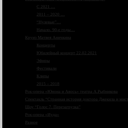
С 2021 …
2011 – 2020 …
“Нулевые”…
Начало. 90-е годы…
Круиз Матвея Аничкина
Концерты
Юбилейный концерт 22.02.2021
Эфиры
Фестивали
Клипы
2015 – 2018
Рок-опера «Юнона и Авось» театра А.Рыбникова
Спектакль “Странная история доктора Джекила и мис
Шоу “Голос 7. Перезагрузка”
Рок-опера «Иуда»
Разное