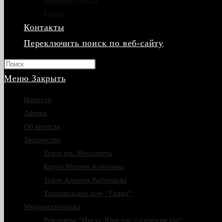
Рок-опера «Иуда»
Разное
Контакты
Переключить поиск по веб-сайту
Нажмите клавишу Escape, чтобы закрыть
Меню
Закрыть
Новости
Афиша
Об артисте
Творчество
Театр им. Моссовета
Круиз Матвея Аничкина
Театр Алексея Рыбникова
Танцевальное шоу “Гранд”
Медиаматериалы
Рок-опера “Иисус Христос – суперзвезда”