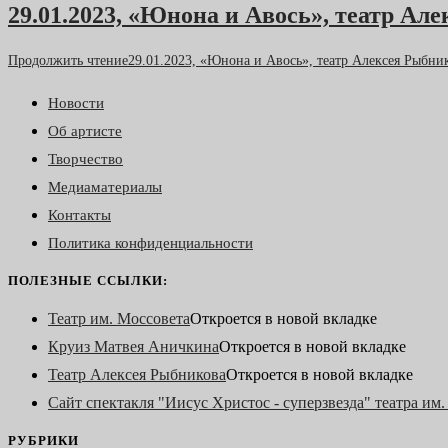
29.01.2023, «Юнона и Авось», театр Ал
Продолжить чтение
29.01.2023, «Юнона и Авось», театр Алексея Рыбни
Новости
Об артисте
Творчество
Медиаматериалы
Контакты
Политика конфиденциальности
ПОЛЕЗНЫЕ ССЫЛКИ:
Театр им. Моссовета
Откроется в новой вкладке
Круиз Матвея Аничкина
Откроется в новой вкладке
Театр Алексея Рыбникова
Откроется в новой вкладке
Сайт спектакля "Иисус Христос - суперзвезда" театра им
РУБРИКИ